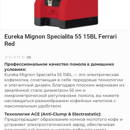
Eureka Mignon Specialita 55 15BL Ferrari
Red
(0)
Профессиональное качество помола в домашних
условиях:
Eureka Mignon Specialita 55 15BL — это электрическая
кофемолка, сочетающая в себе передовые технологии
и элегантный дизайн.
Благодаря плоским жерновам из
закалённой стали диаметром 55 мм и
микрометрической регулировке помола, вы можете
наслаждаться разнообразием кофейных напитков с
максимальным удобством.
Технология ACE (Anti-Clump & Electrostatic):
Предотвращает образование комков молотого кофе и
устраняет электростатический заряд, обеспечивая
равномерный помол и чистоту рабочего места.