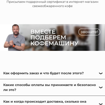
Присылаем подарочный сертификат в интернет-магазин
свежеобжаренного кофе
Как оформить заказ и что будет после этого?
Оформить заказ на нашем сайте очень просто:
Какие способы оплаты вы принимаете и безопасно
выберете нужную кофемашину или кофеварку в
ли это?
каталоге, добавьте понравившиеся товары в корзину и
следуйте подсказкам на каждом шаге. После
Мы принимаем различные способы оплаты: банковской
подтверждения заказа с вами свяжется наш менеджер-
Как и когда происходит доставка, сколько она
картой онлайн, картой или наличными при получении