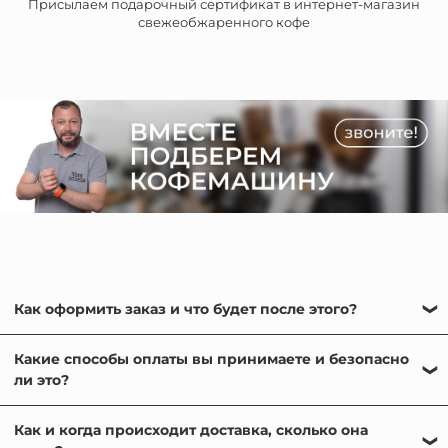
Присылаем подарочный сертификат в интернет-магазин
свежеобжаренного кофе
Как оформить заказ и что будет после этого?
Оформить заказ на нашем сайте очень просто:
Какие способы оплаты вы принимаете и безопасно
выберете нужную кофемашину или кофеварку в
ли это?
каталоге, добавьте понравившиеся товары в корзину и
следуйте подсказкам на каждом шаге. После
Мы принимаем различные способы оплаты: банковской
подтверждения заказа с вами свяжется наш менеджер-
Как и когда происходит доставка, сколько она
картой онлайн, картой или наличными при получении