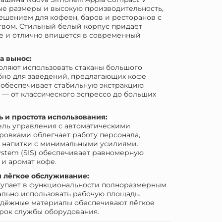
ные размеры и высокую производительность,
ешением для кофеен, баров и ресторанов с
вом. Стильный белый корпус придаёт
не и отлично впишется в современный
а вынос:
оляют использовать стаканы большого
обно для заведений, предлагающих кофе
V обеспечивает стабильную экстракцию
 — от классического эспрессо до больших
 и простота использования:
ель управления с автоматическими
овками облегчает работу персонала,
ь напитки с минимальными усилиями.
System (SIS) обеспечивает равномерную
 и аромат кофе.
и лёгкое обслуживание:
тупает в функциональности полноразмерным
ально использовать рабочую площадь.
адёжные материалы обеспечивают лёгкое
рок службы оборудования.