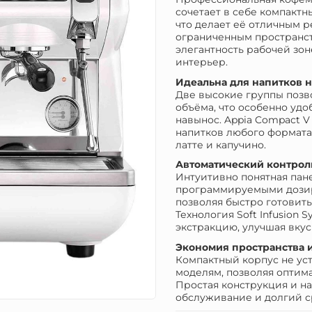
сочетает в себе компакт
что делает её отличным р
ограниченным пространст
элегантность рабочей зо
интерьер.
Идеальна для напитков н
Две высокие группы позв
объёма, что особенно уд
навынос. Appia Compact 
напитков любого формата
латте и капучино.
Автоматический контроль
Интуитивно понятная пан
программируемыми дозир
позволяя быстро готовит
Технология Soft Infusion 
экстракцию, улучшая вкус
Экономия пространства 
Компактный корпус не ус
моделям, позволяя оптим
Простая конструкция и н
обслуживание и долгий с