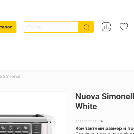
талог
 Simonelli
Nuova Simonell
White
(0)
Компактный размер и п
Профессиональная кофема