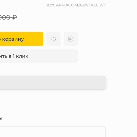
арт.
APPIACOM2GRVTALL WT
000 ₽
В корзину
ть в 1 клик
ы