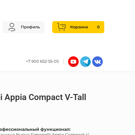
Профиль
Корзина
0
+7 900 652-55-05
i Appia Compact V-Tall
рофессиональный функционал:
шина Nuova Simonelli Appia Compact V